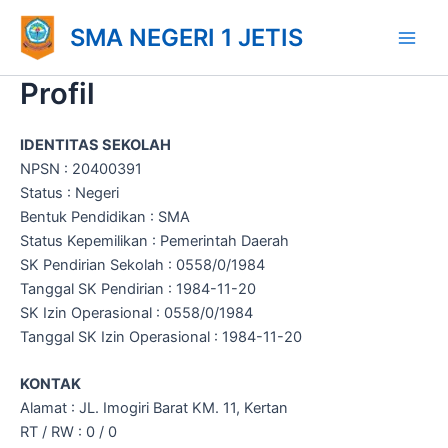
Lewati
Main
SMA NEGERI 1 JETIS
ke
Men
konten
Profil
IDENTITAS SEKOLAH
NPSN : 20400391
Status : Negeri
Bentuk Pendidikan : SMA
Status Kepemilikan : Pemerintah Daerah
SK Pendirian Sekolah : 0558/0/1984
Tanggal SK Pendirian : 1984-11-20
SK Izin Operasional : 0558/0/1984
Tanggal SK Izin Operasional : 1984-11-20
KONTAK
Alamat : JL. Imogiri Barat KM. 11, Kertan
RT / RW : 0 / 0