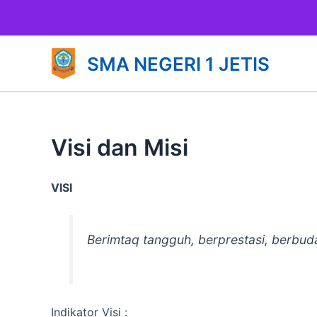
Lewati
ke
konten
SMA NEGERI 1 JETIS
Visi dan Misi
VISI
Berimtaq tangguh, berprestasi, berbuda
Indikator Visi :