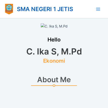
Lewati
Main
SMA NEGERI 1 JETIS
ke
Men
konten
Hello
C. Ika S, M.Pd
Ekonomi
About Me