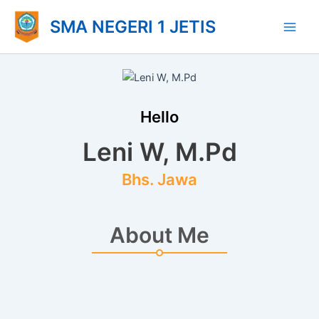
Lewati
Main
SMA NEGERI 1 JETIS
ke
Men
konten
Hello
Leni W, M.Pd
Bhs. Jawa
About Me