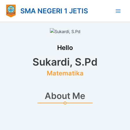
Lewati
Main
SMA NEGERI 1 JETIS
ke
Men
konten
Hello
Sukardi, S.Pd
Matematika
About Me