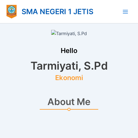
Lewati
Main
SMA NEGERI 1 JETIS
ke
Men
konten
Hello
Tarmiyati, S.Pd
Ekonomi
About Me