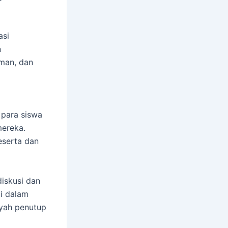
asi
n
aman, dan
para siswa
mereka.
eserta dan
diskusi dan
i dalam
iyah penutup