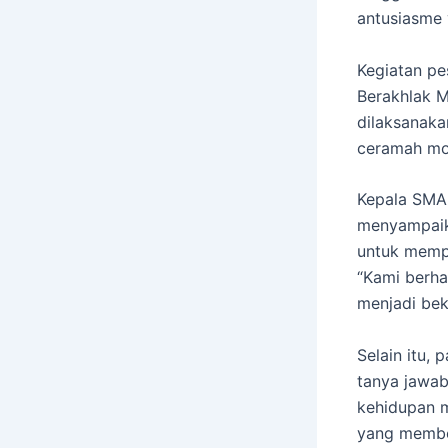
antusiasme 
Kegiatan pe
Berakhlak M
dilaksanakan
ceramah mo
Kepala SMA 
menyampaik
untuk mempe
“Kami berha
menjadi bek
Selain itu,
tanya jawab
kehidupan m
yang member