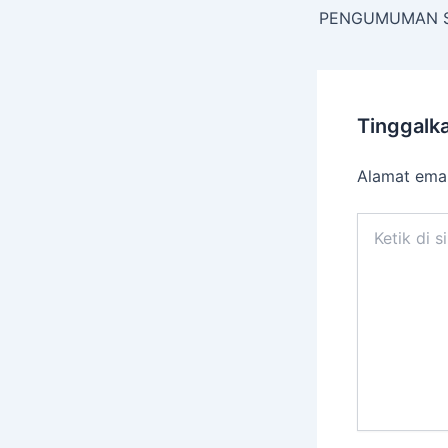
Tinggalk
Alamat emai
Ketik
di
sini..