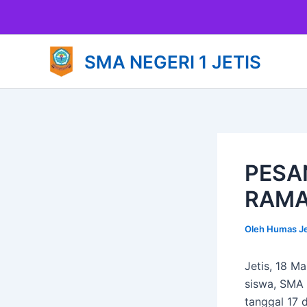
Lewati
ke
konten
SMA NEGERI 1 JETIS
PESA
RAM
Oleh
Humas J
Jetis, 18 M
siswa, SMA 
tanggal 17 