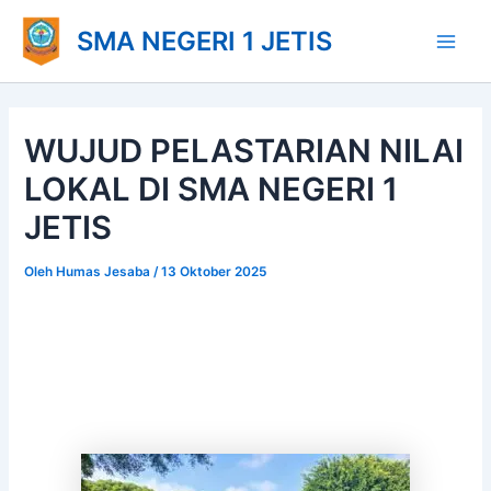
Lewati
Main
SMA NEGERI 1 JETIS
ke
Men
konten
WUJUD PELASTARIAN NILAI
LOKAL DI SMA NEGERI 1
JETIS
Oleh
Humas Jesaba
/
13 Oktober 2025