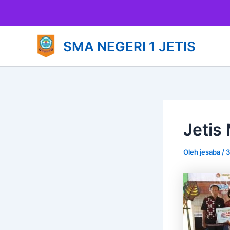
Lewati
ke
konten
SMA NEGERI 1 JETIS
Jetis
Oleh
jesaba
/
3