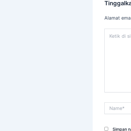
Tinggalk
Alamat emai
Ketik
di
sini..
Name*
Simpan n