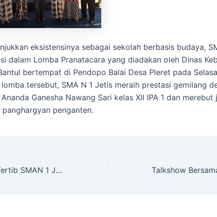
jukkan eksistensinya sebagai sekolah berbasis budaya, SM
asi dalam Lomba Pranatacara yang diadakan oleh Dinas K
antul bertempat di Pendopo Balai Desa Pleret pada Selasa,
lomba tersebut, SMA N 1 Jetis meraih prestasi gemilang d
Ananda Ganesha Nawang Sari kelas XII IPA 1 dan merebut j
a panghargyan penganten.
Sosialisasi Tata Tertib SMAN 1 Jetis