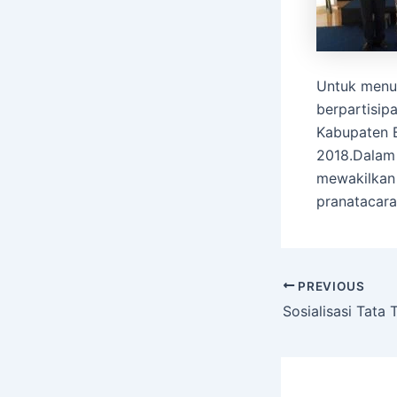
Untuk menun
berpartisip
Kabupaten B
2018.Dalam 
mewakilkan 
pranatacar
PREVIOUS