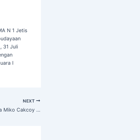
A N 1 Jetis
ebudayaan
 31 Juli
engan
uara I
NEXT
Talkshow Bersama Miko Cakcoy Pathoknegoro “Jaga Reputasi Sejak Dini”