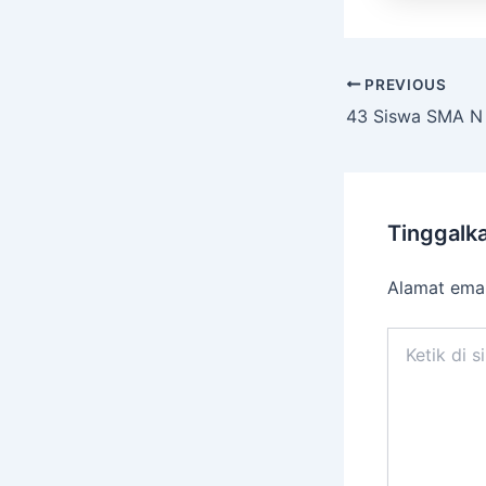
PREVIOUS
Tinggalk
Alamat emai
Ketik
di
sini..