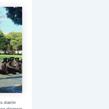
s diakhir
ang dipimpin