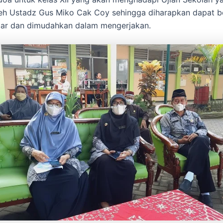
eh Ustadz Gus Miko Cak Coy sehingga diharapkan dapat be
car dan dimudahkan dalam mengerjakan.