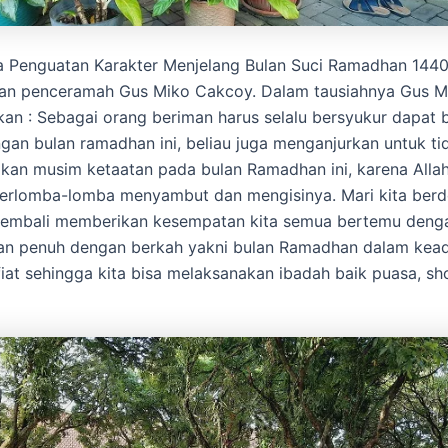
a Penguatan Karakter Menjelang Bulan Suci Ramadhan 144
an penceramah Gus Miko Cakcoy. Dalam tausiahnya Gus 
n : Sebagai orang beriman harus selalu bersyukur dapat 
gan bulan ramadhan ini, beliau juga menganjurkan untuk ti
kan musim ketaatan pada bulan Ramadhan ini, karena Alla
berlomba-lomba menyambut dan mengisinya. Mari kita berd
kembali memberikan kesempatan kita semua bertemu deng
dan penuh dengan berkah yakni bulan Ramadhan dalam kea
fiat sehingga kita bisa melaksanakan ibadah baik puasa, shol