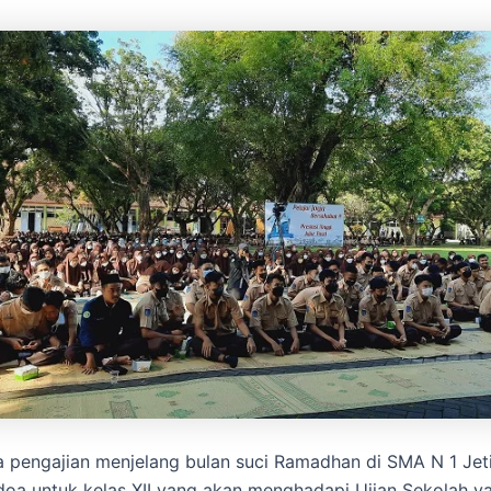
 pengajian menjelang bulan suci Ramadhan di SMA N 1 Jeti
oa untuk kelas XII yang akan menghadapi Ujian Sekolah y