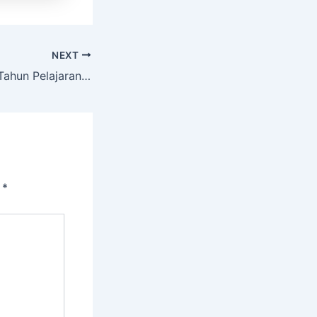
NEXT
Ujian Sekolah XII Tahun Pelajaran 2021/2022 Berbasis Semi Daring
i
*