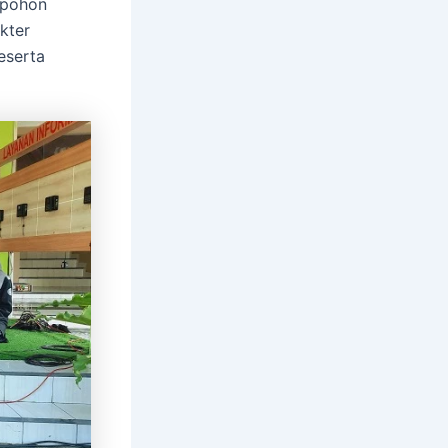
 pohon
kter
eserta