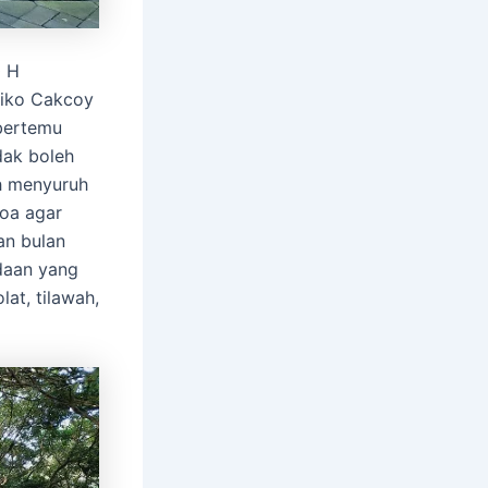
0 H
Miko Cakcoy
bertemu
dak boleh
h menyuruh
oa agar
an bulan
daan yang
at, tilawah,