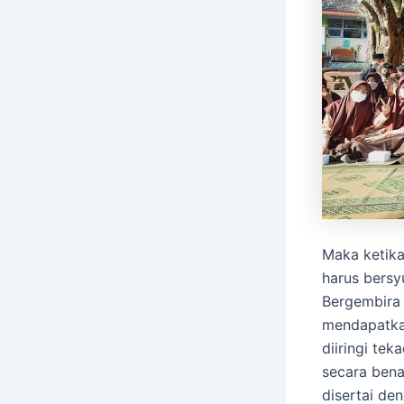
Maka ketika
harus bersy
Bergembira
mendapatka
diiringi te
secara bena
disertai de