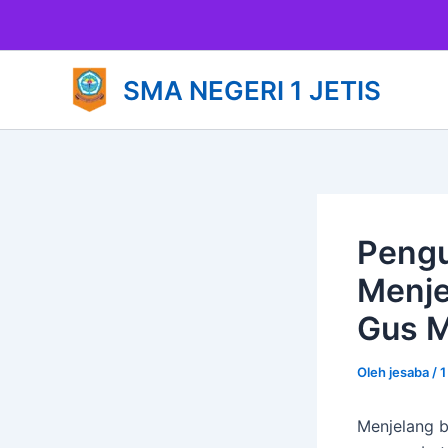
Lewati
ke
konten
SMA NEGERI 1 JETIS
Pengu
Menje
Gus M
Oleh
jesaba
/
1
Menjelang b