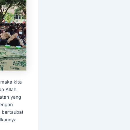
 maka kita
a Allah.
atan yang
dengan
n bertaubat
alkannya