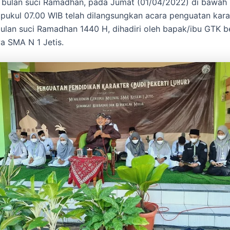
bulan suci Ramadhan, pada Jumat (01/04/2022) di bawah
pukul 07.00 WIB telah dilangsungkan acara penguatan kara
ulan suci Ramadhan 1440 H, dihadiri oleh bapak/ibu GTK b
wa SMA N 1 Jetis.